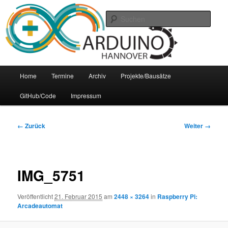
Zum
Arduino Treffpunkt der Region Hannover
Inhalt
Such
wechseln
Arduino-Hannover
Hauptmenü
Home
Termine
Archiv
Projekte/Bausätze
GitHub/Code
Impressum
Bilder-
← Zurück
Weiter →
Navigation
IMG_5751
Veröffentlicht
21. Februar 2015
am
2448 × 3264
in
Raspberry Pi:
Arcadeautomat