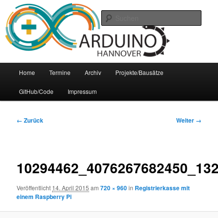
Zum
Arduino Treffpunkt der Region Hannover
Inhalt
Such
wechseln
Arduino-Hannover
Hauptmenü
Home
Termine
Archiv
Projekte/Bausätze
GitHub/Code
Impressum
Bilder-
← Zurück
Weiter →
Navigation
10294462_4076267682450_13
Veröffentlicht
14. April 2015
am
720 × 960
in
Registrierkasse mit
einem Raspberry Pi