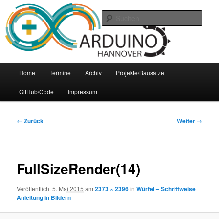
Zum
Arduino Treffpunkt der Region Hannover
Inhalt
Such
wechseln
Arduino-Hannover
Hauptmenü
Home
Termine
Archiv
Projekte/Bausätze
GitHub/Code
Impressum
Bilder-
← Zurück
Weiter →
Navigation
FullSizeRender(14)
Veröffentlicht
5. Mai 2015
am
2373 × 2396
in
Würfel – Schrittweise
Anleitung in Bildern