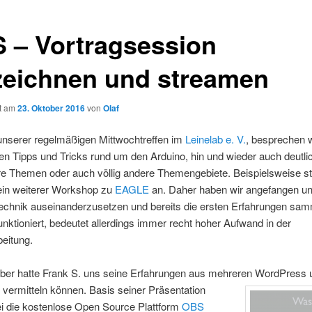
 – Vortragsession
zeichnen und streamen
ht am
23. Oktober 2016
von
Olaf
nserer regelmäßigen Mittwochtreffen im
Leinelab e. V.
, besprechen 
en Tipps und Tricks rund um den Arduino, hin und wieder auch deutli
e Themen oder auch völlig andere Themengebiete. Beispielsweise st
ein weiterer Workshop zu
EAGLE
an. Daher haben wir angefangen u
technik auseinanderzusetzen und bereits die ersten Erfahrungen sa
nktioniert, bedeutet allerdings immer recht hoher Aufwand in der
eitung.
ober hatte Frank S. uns seine Erfahrungen aus mehreren WordPress 
vermitteln können. Basis seiner Präsentation
ei die kostenlose Open Source Plattform
OBS