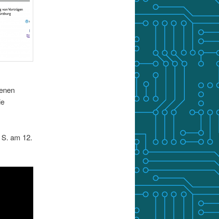
genen
ie
 S. am 12.