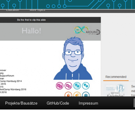
 Hannover
over
Projekte/Bausätze
GitHub/Code
Impressum