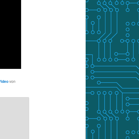
Video
von