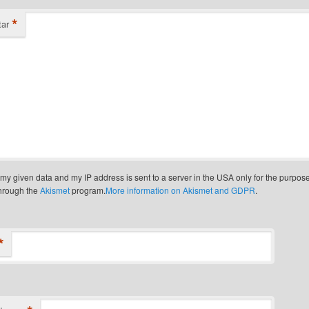
*
ar
t my given data and my IP address is sent to a server in the USA only for the purpos
through the
Akismet
program.
More information on Akismet and GDPR
.
*