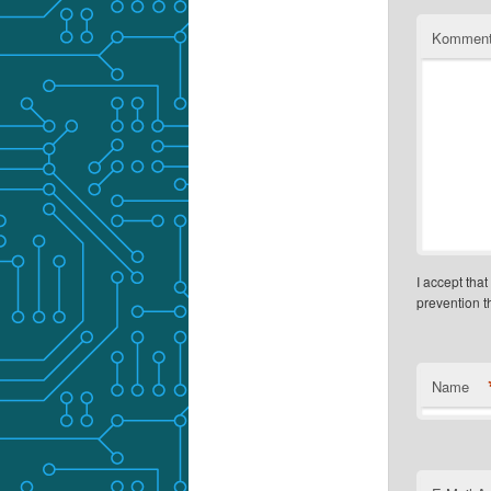
Komment
I accept tha
prevention 
Name