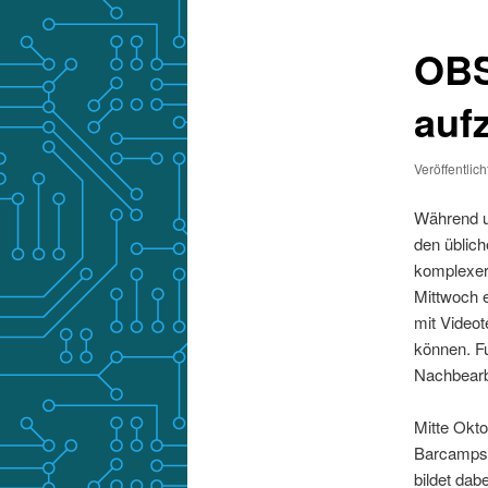
OBS
auf
Veröffentlic
Während u
den üblich
komplexer
Mittwoch 
mit Video
können. Fu
Nachbearb
Mitte Okt
Barcamps 
bildet dab