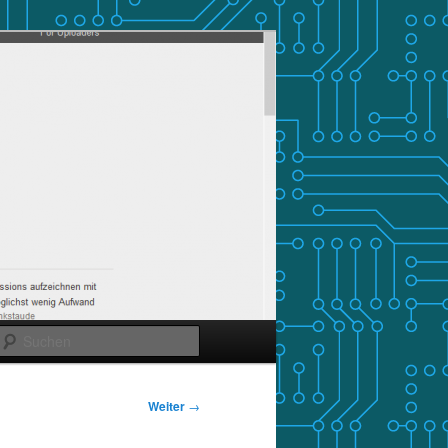
Suchen
Weiter
→