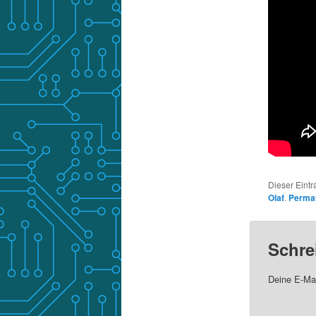
Dieser Eintr
Olaf
.
Perman
Schre
Deine E-Mai