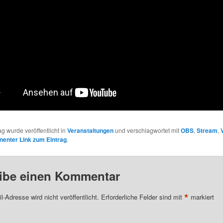
ag wurde veröffentlicht in
Veranstaltungen
und verschlagwortet mit
OBS
,
Stream
,
enter Link zum Eintrag
.
ibe einen Kommentar
*
l-Adresse wird nicht veröffentlicht.
Erforderliche Felder sind mit
markiert