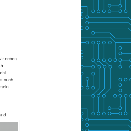
wir neben
ch
eht
ns auch
mmeln
und