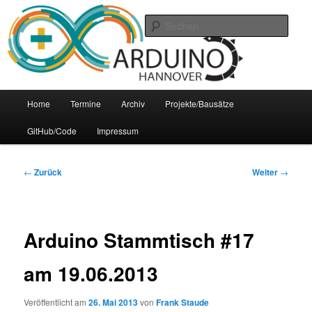
Zum
Arduino Treffpunkt der Region Hannover
Inhalt
Such
wechseln
Arduino-Hannover
Hauptmenü
Home
Termine
Archiv
Projekte/Bausätze
GitHub/Code
Impressum
Beitrags-
←
Zurück
Weiter
→
Navigation
Arduino Stammtisch #17
am 19.06.2013
Veröffentlicht am
26. Mai 2013
von
Frank Staude