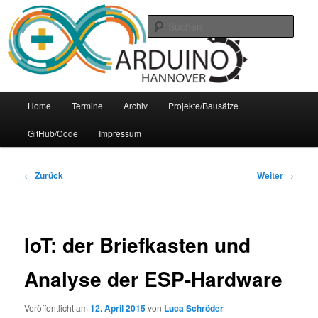
Zum
Arduino Treffpunkt der Region Hannover
Inhalt
Such
wechseln
Arduino-Hannover
Hauptmenü
Home
Termine
Archiv
Projekte/Bausätze
GitHub/Code
Impressum
Beitrags-
←
Zurück
Weiter
→
Navigation
IoT: der Briefkasten und
Analyse der ESP-Hardware
Veröffentlicht am
12. April 2015
von
Luca Schröder