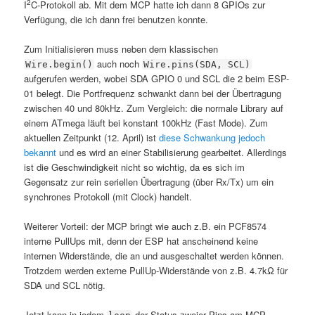
2
I
C-Protokoll ab. Mit dem MCP hatte ich dann 8 GPIOs zur
Verfügung, die ich dann frei benutzen konnte.
Zum Initialisieren muss neben dem klassischen
auch noch
Wire.begin()
Wire.pins(SDA, SCL)
aufgerufen werden, wobei SDA GPIO 0 und SCL die 2 beim ESP-
01 belegt. Die Portfrequenz schwankt dann bei der Übertragung
zwischen 40 und 80kHz. Zum Vergleich: die normale Library auf
einem ATmega läuft bei konstant 100kHz (Fast Mode). Zum
aktuellen Zeitpunkt (12. April) ist
diese Schwankung jedoch
bekannt
und es wird an einer Stabilisierung gearbeitet. Allerdings
ist die Geschwindigkeit nicht so wichtig, da es sich im
Gegensatz zur rein seriellen Übertragung (über Rx/Tx) um ein
synchrones Protokoll (mit Clock) handelt.
Weiterer Vorteil: der MCP bringt wie auch z.B. ein PCF8574
interne PullUps mit, denn der ESP hat anscheinend keine
internen Widerstände, die an und ausgeschaltet werden können.
Trotzdem werden externe PullUp-Widerstände von z.B. 4.7kΩ für
SDA und SCL nötig.
Jetzt kann in jedem
der Status zweier Pins am MCP