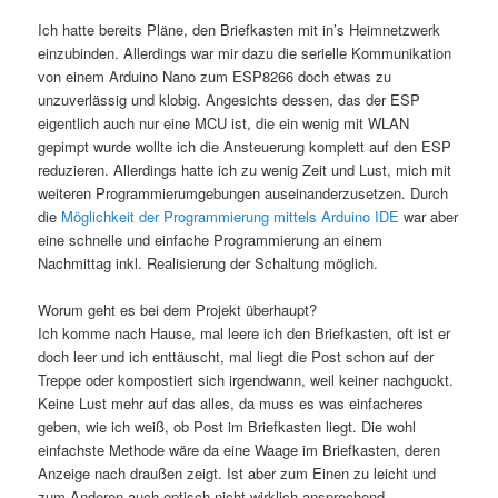
Ich hatte bereits Pläne, den Briefkasten mit in’s Heimnetzwerk
einzubinden. Allerdings war mir dazu die serielle Kommunikation
von einem Arduino Nano zum ESP8266 doch etwas zu
unzuverlässig und klobig. Angesichts dessen, das der ESP
eigentlich auch nur eine MCU ist, die ein wenig mit WLAN
gepimpt wurde wollte ich die Ansteuerung komplett auf den ESP
reduzieren. Allerdings hatte ich zu wenig Zeit und Lust, mich mit
weiteren Programmierumgebungen auseinanderzusetzen. Durch
die
Möglichkeit der Programmierung mittels Arduino IDE
war aber
eine schnelle und einfache Programmierung an einem
Nachmittag inkl. Realisierung der Schaltung möglich.
Worum geht es bei dem Projekt überhaupt?
Ich komme nach Hause, mal leere ich den Briefkasten, oft ist er
doch leer und ich enttäuscht, mal liegt die Post schon auf der
Treppe oder kompostiert sich irgendwann, weil keiner nachguckt.
Keine Lust mehr auf das alles, da muss es was einfacheres
geben, wie ich weiß, ob Post im Briefkasten liegt. Die wohl
einfachste Methode wäre da eine Waage im Briefkasten, deren
Anzeige nach draußen zeigt. Ist aber zum Einen zu leicht und
zum Anderen auch optisch nicht wirklich ansprechend.