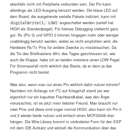
ebenfalls nicht mit Peripherie verbunden sein. Der Pin kann
allerdings als LED-Ausgang benutzt werden. Die blaue LED auf
dem Board, die ausgehende serielle Pakete indiziert, kann mit
angeschaltet werden (seriell hat
digitalWrite(1, LOW)
HIGH als Standardpegel). Für kleines Debugging vielleicht ganz
gut. Rx (Pin 3) und GPIO 2 können hingegen mehr oder weniger
unabhängig benutzt werden, wobei es nicht empfohlen wird, die
Hardware Rx/Tx Pins für andere Zwecke zu missbrauchen. Da
die Tür des Briefkastens 99% des Tages geschlossen ist, wie
auch die Klappe, habe ich an beiden meistens einen LOW Pegel.
Für Stromausfall nicht wirklich das Beste, da er dann ja das
Programm nicht bootet.
Was also, wenn man nur einen Pin wirklich dafür nutzen könnte?
2
Nachdem ich Anfangs mit I
C auf Kriegsfuß stand (es war
eigentlich nur ein kaputtes Flachbandkabel, was den Ärger
verursachte), ist es jetzt mein liebster Freund. Man braucht nur
zwei Pins und diese sind sogar normal HIGH, also kann ich Pin 0
und 2 wieder beide nutzen und einfach einen MCP23008 dran
hängen. Die Wire-Library kommt in veränderter Form für den ESP
mit dem IDE-Aufsatz und wickelt die Kommunikation über das