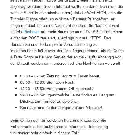
loop
abgefragt werden (für den Interrupt wollte ich dann doch nicht die
serielle Schnittstelle missbrauchen). Ist der Wert HIGH, also die
Tür oder Klappe offen, so wird mein Banana Pi angefragt, er
möge mir doch bitte eine Nachricht senden. Die Nachricht wird
mittels
Pushover
auf mein Handy gesandt. Die API ist mit einem
einfachen POST realisiert, allerdings nur auf HTTPS. Den
Handshake und die komplette Verschlüsselung zu
implementieren hätte wohl deutlich länger gedauert, als ein Quick
& Dirty Script auf einem Server, der eh 24/7 läuft. Abhängig von
der Uhrzeit werden dann unterschiedliche Nachrichten versandt:
05:00 – 07:59: Zeitung liegt zum Lesen bereit.
09:00 – 12:30: Sie haben Post!
12:30 – 15:59: Hat jemand DHL verpasst?
22:00 – 04:59: Irgendwelche Leute finden es lustig am
Briefkasten Fremder zu spielen…
Sonntags und zu den übrigen Zeiten: Altpapier!
Beim Öffnen der Tür werde ich kurz und knapp über die
Entnahme des Postaufkommens informiert. Debouncing
funktioniert sehr einfach in diesem Fall: