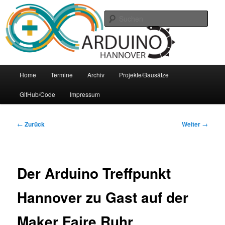
Zum
Arduino Treffpunkt der Region Hannover
Inhalt
Such
wechseln
Arduino-Hannover
Hauptmenü
Home
Termine
Archiv
Projekte/Bausätze
GitHub/Code
Impressum
Beitrags-
←
Zurück
Weiter
→
Navigation
Der Arduino Treffpunkt
Hannover zu Gast auf der
Maker Faire Ruhr