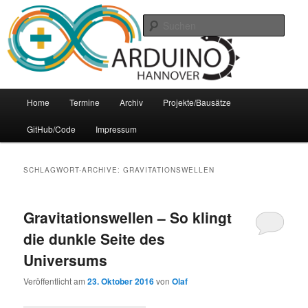
Zum
Zum
Arduino Treffpunkt der Region Hannover
Inhalt
sekundären
Such
wechseln
Inhalt
wechseln
Arduino-Hannover
Hauptmenü
Home
Termine
Archiv
Projekte/Bausätze
GitHub/Code
Impressum
SCHLAGWORT-ARCHIVE:
GRAVITATIONSWELLEN
Gravitationswellen – So klingt
die dunkle Seite des
Universums
Veröffentlicht am
23. Oktober 2016
von
Olaf