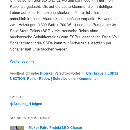
Chinesischen Bierreaktors. Es werden dann doch immer mehr
Kabel als gedacht. Bis auf die Lüsterklemme, die im richtigen
Leben auf einer Hutschiene stecken müsste, ist alles nun
ordentlich in einem Aludruckgussgehäuse verpackt. Es werden
zwei Heizungen (1800 Watt + 700 Watt) und eine Pumpe per 3x
Solid-State-Relais (SSR = elektronische Relais ohne
mechanische Schaltkontakte) vom ESP32 geschaltet. Der 5 Volt
Schaltstrom für die SSRs kann zur Sicherheit zusätzlich per
Schalter hart unterbrochen werden.
Weiterlesen
→
Veröffentlicht unter
Projekt
|
Verschlagwortet mit
Bier brauen
,
ESP32
,
NEXTION
,
Rainer Radow
|
Schreibe einen Kommentar
TWITTER
@Arduino_H folgen
DIE NEUSTEN PROJEKTE
Maker Faire Projekt LED-Chaser