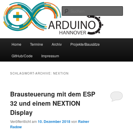
Zum
Zum
Arduino Treffpunkt der Region Hannover
Inhalt
sekundären
Such
wechseln
Inhalt
wechseln
Arduino-Hannover
Hauptmenü
Home
Termine
Archiv
Projekte/Bausätze
GitHub/Code
Impressum
SCHLAGWORT-ARCHIVE:
NEXTION
Brausteuerung mit dem ESP
32 und einem NEXTION
Display
Veröffentlicht am
10. Dezember 2018
von
Rainer
Radow