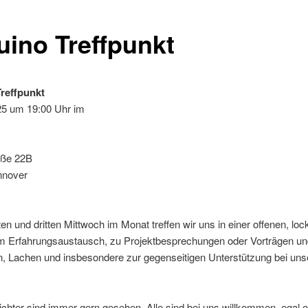
uino Treffpunkt
reffpunkt
25 um 19:00 Uhr im
aße 22B
nnover
en und dritten Mittwoch im Monat treffen wir uns in einer offenen, loc
 Erfahrungsaustausch, zu Projektbesprechungen oder Vorträgen u
, Lachen und insbesondere zur gegenseitigen Unterstützung bei uns
hter sind immer gern gesehen. Alle sind bei uns willkommen, egal 