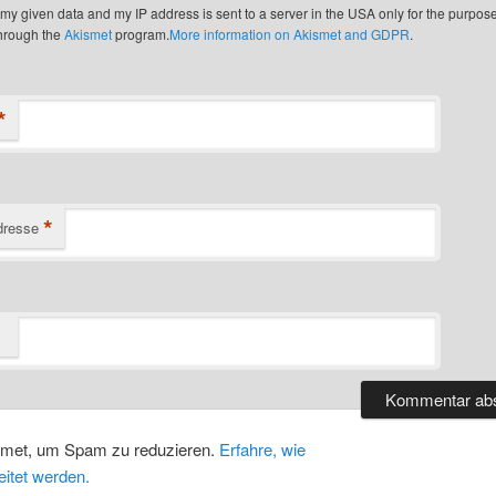
t my given data and my IP address is sent to a server in the USA only for the purpos
through the
Akismet
program.
More information on Akismet and GDPR
.
*
*
dresse
smet, um Spam zu reduzieren.
Erfahre, wie
itet werden.