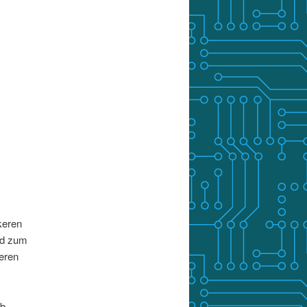
keren
nd zum
eren
ob