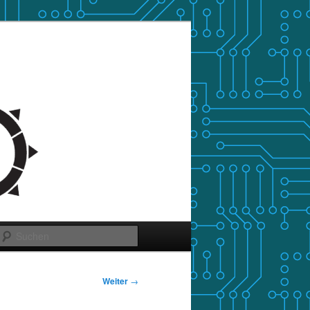
Suchen
Weiter
→