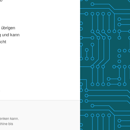
 übrigen
g und kann
icht
.
denken kann.
chine bis