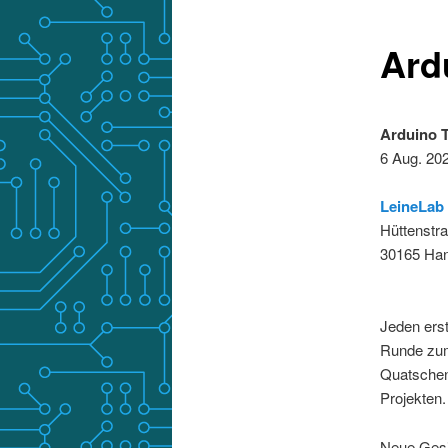
Ard
Arduino T
6 Aug. 20
LeineLab
Hüttenstr
30165 Ha
Jeden erst
Runde zum
Quatschen
Projekten.
Neue Gesic