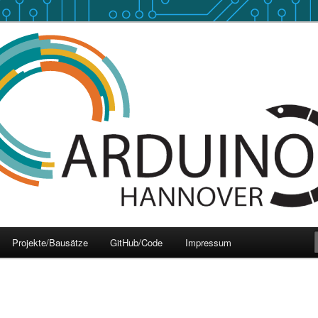
 Hannover
over
Projekte/Bausätze
GitHub/Code
Impressum