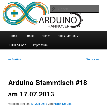
Zum
Arduino Treffpunkt der Region Hannover
Inhalt
Such
wechseln
Arduino-Hannover
Hauptmenü
Home
Termine
Archiv
Projekte/Bausätze
GitHub/Code
Impressum
Beitrags-
←
Zurück
Weiter
→
Navigation
Arduino Stammtisch #18
am 17.07.2013
Veröffentlicht am
13. Juli 2013
von
Frank Staude