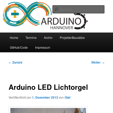
Zum
Arduino Treffpunkt der Region Hannover
Inhalt
Such
wechseln
Arduino-Hannover
Hauptmenü
Home
Termine
Archiv
Projekte/Bausätze
GitHub/Code
Impressum
Beitrags-
←
Zurück
Weiter
→
Navigation
Arduino LED Lichtorgel
Veröffentlicht am
1. Dezember 2013
von
Olaf