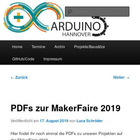
Zum
Arduino Treffpunkt der Region Hannover
Inhalt
Such
wechseln
Arduino-Hannover
Hauptmenü
Home
Termine
Archiv
Projekte/Bausätze
GitHub/Code
Impressum
Beitrags-
←
Zurück
Weiter
→
Navigation
PDFs zur MakerFaire 2019
Veröffentlicht am
17. August 2019
von
Luca Schröder
Hier findet ihr noch einmal die PDFs zu unseren Projekten auf
der MakerFaire 2019