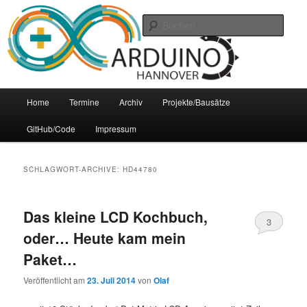
Zum
Zum
Arduino Treffpunkt der Region Hannover
Inhalt
sekundären
Such
wechseln
Inhalt
wechseln
Arduino-Hannover
Hauptmenü
Home
Termine
Archiv
Projekte/Bausätze
GitHub/Code
Impressum
SCHLAGWORT-ARCHIVE:
HD44780
Das kleine LCD Kochbuch,
3
oder… Heute kam mein
Paket…
Veröffentlicht am
23. Juli 2014
von
Olaf