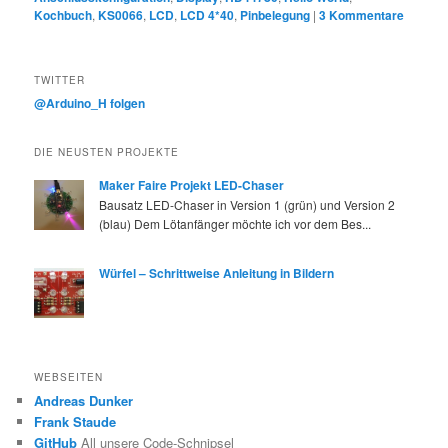
Kochbuch
,
KS0066
,
LCD
,
LCD 4*40
,
Pinbelegung
|
3
Kommentare
TWITTER
@Arduino_H folgen
DIE NEUSTEN PROJEKTE
Maker Faire Projekt LED-Chaser
Bausatz LED-Chaser in Version 1 (grün) und Version 2
(blau) Dem Lötanfänger möchte ich vor dem Bes...
Würfel – Schrittweise Anleitung in Bildern
WEBSEITEN
Andreas Dunker
Frank Staude
GitHub
All unsere Code-Schnipsel