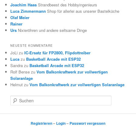
Joachim Haas
Strandbeest des Hobbyingenieurs
Luca Zimmermann
Shop für allerlei aus unserer Bastelküche
Olaf Meier
Rainer
Urs
Nixieröhren und andere seltsame Dinge
NEUESTE KOMMENTARE
JoLi
zu
IC-Ersatz für FP2800, Flipdottreiber
Luca
zu
Basketball Arcade mit ESP32
Sandra
zu
Basketball Arcade mit ESP32
Rolf Bense
zu
Vom Balkonkraftwerk zur vollwertigen
Solaranlage
Helmut
zu
Vom Balkonkraftwerk zur vollwertigen Solaranlage
S
u
c
h
e
Registrieren
–
Login
–
Passwort vergessen
n