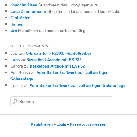
Joachim Haas
Strandbeest des Hobbyingenieurs
Luca Zimmermann
Shop für allerlei aus unserer Bastelküche
Olaf Meier
Rainer
Urs
Nixieröhren und andere seltsame Dinge
NEUESTE KOMMENTARE
JoLi
zu
IC-Ersatz für FP2800, Flipdottreiber
Luca
zu
Basketball Arcade mit ESP32
Sandra
zu
Basketball Arcade mit ESP32
Rolf Bense
zu
Vom Balkonkraftwerk zur vollwertigen
Solaranlage
Helmut
zu
Vom Balkonkraftwerk zur vollwertigen Solaranlage
S
u
c
h
e
Registrieren
–
Login
–
Passwort vergessen
n