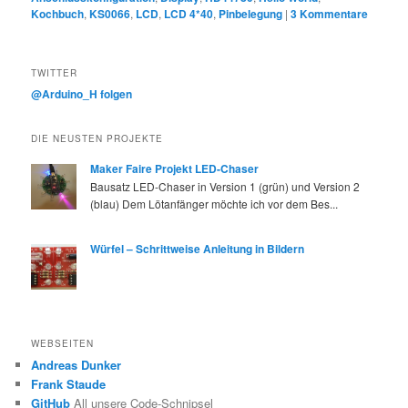
Kochbuch
,
KS0066
,
LCD
,
LCD 4*40
,
Pinbelegung
|
3
Kommentare
TWITTER
@Arduino_H folgen
DIE NEUSTEN PROJEKTE
Maker Faire Projekt LED-Chaser
Bausatz LED-Chaser in Version 1 (grün) und Version 2
(blau) Dem Lötanfänger möchte ich vor dem Bes...
Würfel – Schrittweise Anleitung in Bildern
WEBSEITEN
Andreas Dunker
Frank Staude
GitHub
All unsere Code-Schnipsel