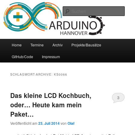
Zum
Zum
Arduino Treffpunkt der Region Hannover
Inhalt
sekundären
Such
wechseln
Inhalt
wechseln
Arduino-Hannover
Hauptmenü
Home
Termine
Archiv
Projekte/Bausätze
GitHub/Code
Impressum
SCHLAGWORT-ARCHIVE:
KS0066
Das kleine LCD Kochbuch,
3
oder… Heute kam mein
Paket…
Veröffentlicht am
23. Juli 2014
von
Olaf