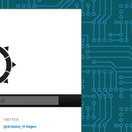
Suchen
TWITTER
@Arduino_H folgen