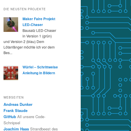
DIE NEUSTEN PROJEKTE
Maker Faire Projekt
LED-Chaser
Bausatz LED-Chaser
in Version 1 (grün)
und Version 2 (blau) Dem
Lötanfänger möchte ich vor dem
Bes...
Würfel – Schrittweise
Anleitung in Bildern
WEBSEITEN
Andreas Dunker
Frank Staude
GitHub
All unsere Code-
Schnipsel
Joachim Haas
Strandbeest des