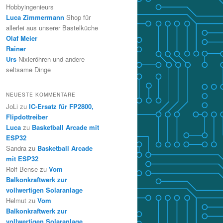
Hobbyingenieurs
Luca Zimmermann
Shop für
allerlei aus unserer Bastelküche
Olaf Meier
Rainer
Urs
Nixieröhren und andere
seltsame Dinge
NEUESTE KOMMENTARE
JoLi
zu
IC-Ersatz für FP2800,
Flipdottreiber
Luca
zu
Basketball Arcade mit
ESP32
Sandra
zu
Basketball Arcade
mit ESP32
Rolf Bense
zu
Vom
Balkonkraftwerk zur
vollwertigen Solaranlage
Helmut
zu
Vom
Balkonkraftwerk zur
vollwertigen Solaranlage