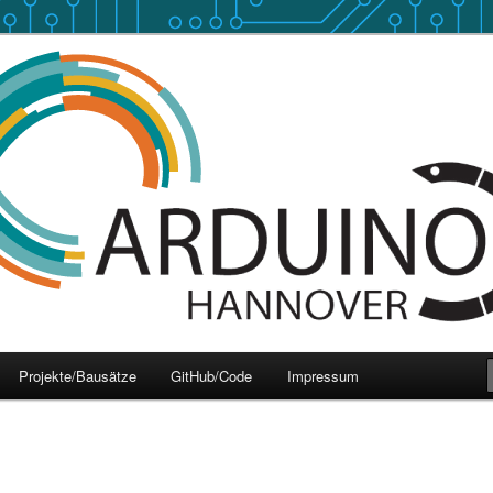
 Hannover
over
Projekte/Bausätze
GitHub/Code
Impressum