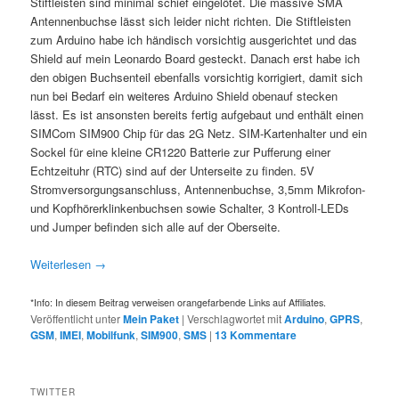
Stiftleisten sind minimal schief eingelötet. Die massive SMA
Antennenbuchse lässt sich leider nicht richten. Die Stiftleisten
zum Arduino habe ich händisch vorsichtig ausgerichtet und das
Shield auf mein Leonardo Board gesteckt. Danach erst habe ich
den obigen Buchsenteil ebenfalls vorsichtig korrigiert, damit sich
nun bei Bedarf ein weiteres Arduino Shield obenauf stecken
lässt. Es ist ansonsten bereits fertig aufgebaut und enthält einen
SIMCom SIM900 Chip für das 2G Netz. SIM-Kartenhalter und ein
Sockel für eine kleine CR1220 Batterie zur Pufferung einer
Echtzeituhr (RTC) sind auf der Unterseite zu finden. 5V
Stromversorgungsanschluss, Antennenbuchse, 3,5mm Mikrofon-
und Kopfhörerklinkenbuchsen sowie Schalter, 3 Kontroll-LEDs
und Jumper befinden sich alle auf der Oberseite.
Weiterlesen
→
*Info: In diesem Beitrag verweisen orangefarbende Links auf Affiliates.
Veröffentlicht unter
Mein Paket
|
Verschlagwortet mit
Arduino
,
GPRS
,
GSM
,
IMEI
,
Mobilfunk
,
SIM900
,
SMS
|
13
Kommentare
TWITTER