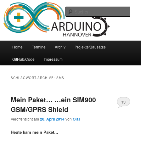
Zum
Zum
Arduino Treffpunkt der Region Hannover
Inhalt
sekundären
Such
wechseln
Inhalt
wechseln
Arduino-Hannover
Hauptmenü
Home
Termine
Archiv
Projekte/Bausätze
GitHub/Code
Impressum
SCHLAGWORT-ARCHIVE:
SMS
Mein Paket… …ein SIM900
13
GSM/GPRS Shield
Veröffentlicht am
20. April 2014
von
Olaf
Heute kam mein Paket…