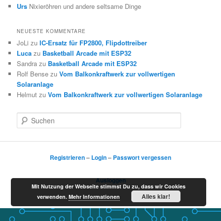
Urs
Nixieröhren und andere seltsame Dinge
NEUESTE KOMMENTARE
JoLi
zu
IC-Ersatz für FP2800, Flipdottreiber
Luca
zu
Basketball Arcade mit ESP32
Sandra
zu
Basketball Arcade mit ESP32
Rolf Bense
zu
Vom Balkonkraftwerk zur vollwertigen
Solaranlage
Helmut
zu
Vom Balkonkraftwerk zur vollwertigen Solaranlage
S
u
c
h
e
Registrieren
–
Login
–
Passwort vergessen
n
Ausloggen
Mit Nutzung der Webseite stimmst Du zu, dass wir Cookies
Alles klar!
verwenden.
Mehr Informationen