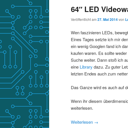
64″ LED Videow
Veröffentlicht am
27. Mai 2014
von
L
Wen faszinieren LEDs, bewegte
Eines Tages setzte ich mir d
ein wenig Googlen fand ich dan
kaufen waren. Es sollte weder ü
Suche weiter. Dann stoß ich a
eine
Library
dazu. Zu guter Le
letzten Endes auch zum nette
Das Ganze wird es auch auf 
Wenn ihr diesem überdimensioni
weiterlesen.
Weiterlesen
→