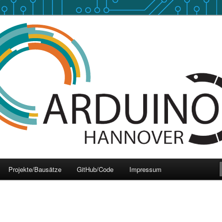
 Hannover
over
Projekte/Bausätze
GitHub/Code
Impressum