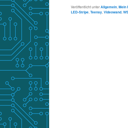
Veröffentlicht unter
Allgemein
,
Mein 
LED-Stripe
,
Teensy
,
Videowand
,
WS