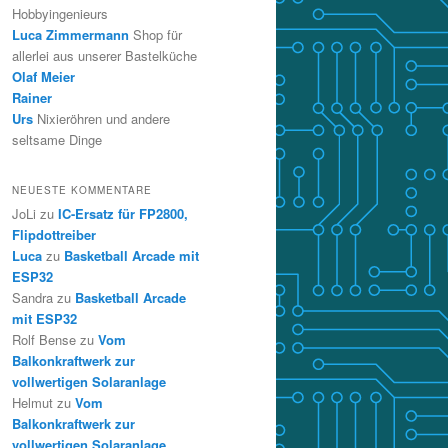
Hobbyingenieurs
Luca Zimmermann
Shop für
allerlei aus unserer Bastelküche
Olaf Meier
Rainer
Urs
Nixieröhren und andere
seltsame Dinge
NEUESTE KOMMENTARE
JoLi
zu
IC-Ersatz für FP2800,
Flipdottreiber
Luca
zu
Basketball Arcade mit
ESP32
Sandra
zu
Basketball Arcade
mit ESP32
Rolf Bense
zu
Vom
Balkonkraftwerk zur
vollwertigen Solaranlage
Helmut
zu
Vom
Balkonkraftwerk zur
vollwertigen Solaranlage