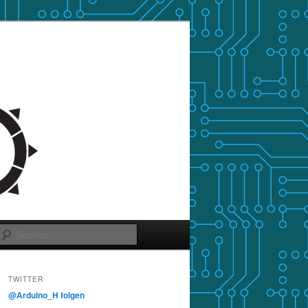
Suchen
TWITTER
@Arduino_H folgen