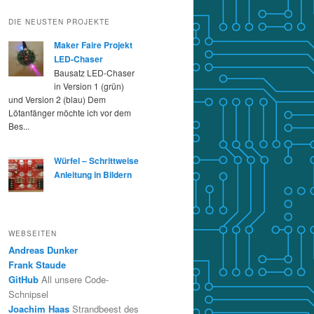
DIE NEUSTEN PROJEKTE
Maker Faire Projekt
LED-Chaser
Bausatz LED-Chaser
in Version 1 (grün)
und Version 2 (blau) Dem
Lötanfänger möchte ich vor dem
Bes...
Würfel – Schrittweise
Anleitung in Bildern
WEBSEITEN
Andreas Dunker
Frank Staude
GitHub
All unsere Code-
Schnipsel
Joachim Haas
Strandbeest des