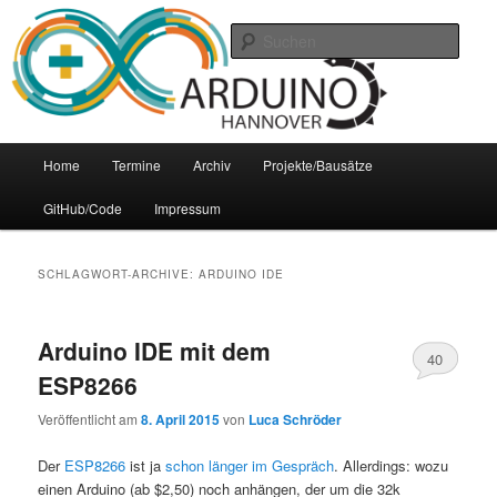
Zum
Zum
Arduino Treffpunkt der Region Hannover
Inhalt
sekundären
Such
wechseln
Inhalt
wechseln
Arduino-Hannover
Hauptmenü
Home
Termine
Archiv
Projekte/Bausätze
GitHub/Code
Impressum
SCHLAGWORT-ARCHIVE:
ARDUINO IDE
Arduino IDE mit dem
40
ESP8266
Veröffentlicht am
8. April 2015
von
Luca Schröder
Der
ESP8266
ist ja
schon länger im Gespräch
. Allerdings: wozu
einen Arduino (ab $2,50) noch anhängen, der um die 32k