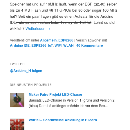
Speicher hat und auf 16MHz läuft, wenn der ESP ($2,40) selber
bis zu 4 MB Flash und
18
11 GPIOs bei 80 oder sogar 160 MHz
hat? Seit ein paar Tagen gibt es einen Aufsatz für die Arduino
IDE
, wie es auch schon beim Teensy der Fall ist
. Lohnt es sich
wirklich?
Weiterlesen
→
Veröffentlicht unter
Allgemein
,
ESP8266
|
Verschlagwortet mit
Arduino IDE
,
ESP8266
,
IoT
,
WIFI
,
WLAN
|
40
Kommentare
TWITTER
@Arduino_H folgen
DIE NEUSTEN PROJEKTE
Maker Faire Projekt LED-Chaser
Bausatz LED-Chaser in Version 1 (grün) und Version 2
(blau) Dem Lötanfänger möchte ich vor dem Bes...
Würfel – Schrittweise Anleitung in Bildern