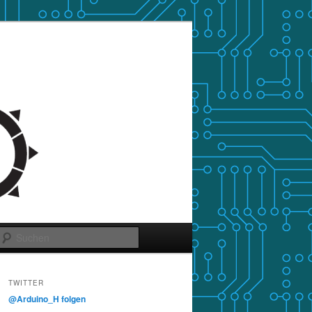
Suchen
TWITTER
@Arduino_H folgen