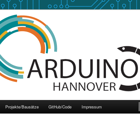
 Hannover
over
Projekte/Bausätze
GitHub/Code
Impressum