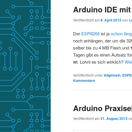
Arduino IDE mi
Veröffentlicht am
8. April 2015
von
L
Der
ESP8266
ist ja
schon län
noch anhängen, der um die 32k
selber bis zu 4 MB Flash und
Tagen gibt es einen Aufsatz fü
ist
. Lohnt es sich wirklich?
Wei
Veröffentlicht unter
Allgemein
,
ESP8
Kommentare
Arduino Praxise
Veröffentlicht am
31. August 2013
v