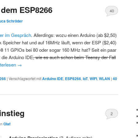
t dem ESP8266
40
uca Schröder
ger im Gespräch
. Allerdings: wozu einen Arduino (ab $2,50)
 Speicher hat und auf 16MHz läuft, wenn der ESP ($2,40)
18
11 GPIOs bei 80 oder sogar 160 MHz hat? Seit ein paar
r die Arduino IDE
, wie es auch schon beim Teensy der Fall
terlesen
→
266
|
Verschlagwortet mit
Arduino IDE
,
ESP8266
,
IoT
,
WIFI
,
WLAN
|
40
instieg
2
on
Olaf
Arduino Praxiseinstieg
(2. Auflage mitp)