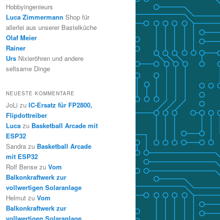
Hobbyingenieurs
Luca Zimmermann
Shop für
allerlei aus unserer Bastelküche
Olaf Meier
Rainer
Urs
Nixieröhren und andere
seltsame Dinge
NEUESTE KOMMENTARE
JoLi
zu
IC-Ersatz für FP2800,
Flipdottreiber
Luca
zu
Basketball Arcade mit
ESP32
Sandra
zu
Basketball Arcade
mit ESP32
Rolf Bense
zu
Vom
Balkonkraftwerk zur
vollwertigen Solaranlage
Helmut
zu
Vom
Balkonkraftwerk zur
vollwertigen Solaranlage