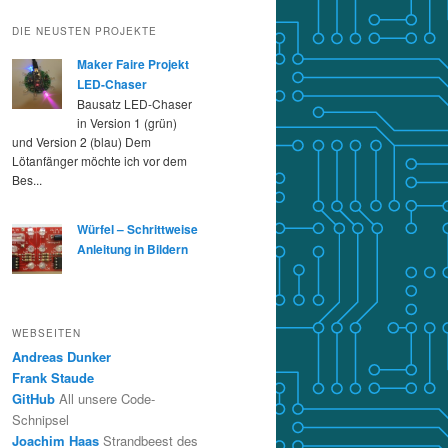
DIE NEUSTEN PROJEKTE
Maker Faire Projekt
LED-Chaser
Bausatz LED-Chaser
in Version 1 (grün)
und Version 2 (blau) Dem
Lötanfänger möchte ich vor dem
Bes...
Würfel – Schrittweise
Anleitung in Bildern
WEBSEITEN
Andreas Dunker
Frank Staude
GitHub
All unsere Code-
Schnipsel
Joachim Haas
Strandbeest des