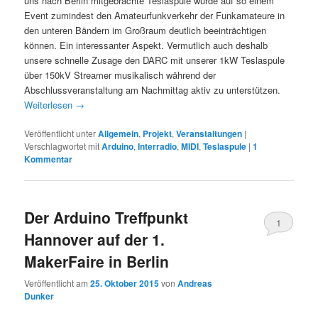
uns nach Berlin mitgebrachte Teslaspule würde auf so einem
Event zumindest den Amateurfunkverkehr der Funkamateure in
den unteren Bändern im Großraum deutlich beeinträchtigen
können. Ein interessanter Aspekt. Vermutlich auch deshalb
unsere schnelle Zusage den DARC mit unserer 1kW Teslaspule
über 150kV Streamer musikalisch während der
Abschlussveranstaltung am Nachmittag aktiv zu unterstützen.
Weiterlesen
→
Veröffentlicht unter
Allgemein
,
Projekt
,
Veranstaltungen
|
Verschlagwortet mit
Arduino
,
Interradio
,
MIDI
,
Teslaspule
|
1
Kommentar
Der Arduino Treffpunkt
1
Hannover auf der 1.
MakerFaire in Berlin
Veröffentlicht am
25. Oktober 2015
von
Andreas
Dunker