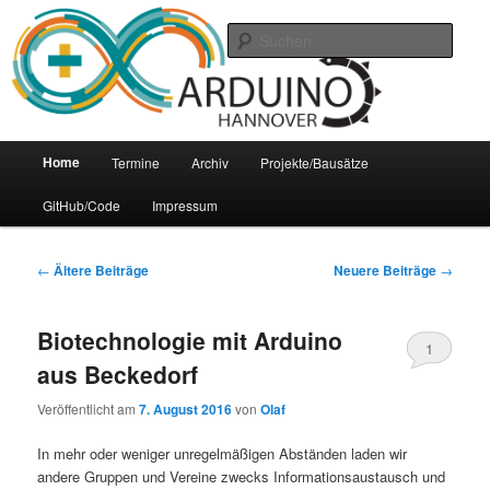
Zum
Zum
Arduino Treffpunkt der Region Hannover
Inhalt
sekundären
Such
wechseln
Inhalt
wechseln
Arduino-Hannover
Hauptmenü
Home
Termine
Archiv
Projekte/Bausätze
GitHub/Code
Impressum
Beitrags-
←
Ältere Beiträge
Neuere Beiträge
→
Navigation
Biotechnologie mit Arduino
1
aus Beckedorf
Veröffentlicht am
7. August 2016
von
Olaf
In mehr oder weniger unregelmäßigen Abständen laden wir
andere Gruppen und Vereine zwecks Informationsaustausch und