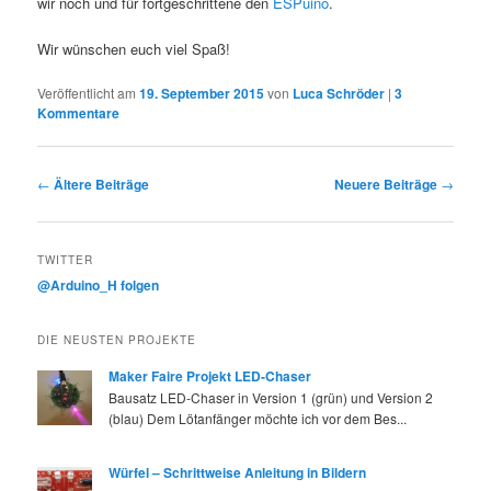
wir noch und für fortgeschrittene den
ESPuino
.
Wir wünschen euch viel Spaß!
Veröffentlicht am
19. September 2015
von
Luca Schröder
|
3
Kommentare
Beitrags-
←
Ältere Beiträge
Neuere Beiträge
→
Navigation
TWITTER
@Arduino_H folgen
DIE NEUSTEN PROJEKTE
Maker Faire Projekt LED-Chaser
Bausatz LED-Chaser in Version 1 (grün) und Version 2
(blau) Dem Lötanfänger möchte ich vor dem Bes...
Würfel – Schrittweise Anleitung in Bildern