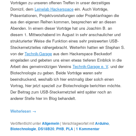
Vorträgen zu unseren offenen Treffen in unser derzeitiges
Domizil, dem
Leinelab Hackerspace
ein. Auch Vorträge,
Präsentationen, Projektvorstellungen oder Projektanfragen die
aus den eigenen Reihen kommen, besprechen wir an diesen
Abenden. In einem dieser Vorträge hat uns Joachim B. an
diesem 1. Mittwochabend im August in sehr anschaulicher und
strukturierter Weise die Funktion eines sehr preiswerten USB-
Steckernetzteiles nähergebracht. Weiterhin hatten wir Stephan S.
von der
Technik-Garage
aus dem Hackerspace Beckedorf
eingeladen und gebeten uns einen etwas tieferen Einblick in die
Arbeit des gemeinnützigen Vereins
Technik-Garage e. V
. und der
Biotechnologie zu geben. Beide Vorträge waren sehr
beeindruckend, weshalb ich hier erstmalig über solch einen
Vortrag, hier jetzt speziell zur Biotechnologie berichten möchte.
Der Beitrag zum USB-Steckernetzteil wird später noch an
anderer Stelle hier im Blog behandelt.
Weiterlesen
→
Veröffentlicht unter
Allgemein
|
Verschlagwortet mit
Arduino
,
Biotechnologie
,
DS18B20
,
PHB
,
PLA
|
1
Kommentar