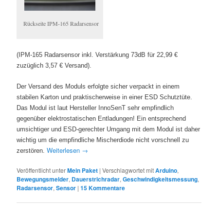
Rückseite IPM-165 Radarsensor
(IPM-165 Radarsensor inkl. Verstärkung 73dB für 22,99 €
zuzüglich 3,57 € Versand).
Der Versand des Moduls erfolgte sicher verpackt in einem
stabilen Karton und praktischerweise in einer ESD Schutztüte.
Das Modul ist laut Hersteller InnoS
enT sehr empfindlich
gegenüber elektrostatischen Entladungen! Ein entsprechend
umsichtiger u
nd ESD-gerechter Umgang mit dem Modul ist daher
wichtig um die empfindliche Mischerdiode nicht vorschnell zu
Weiterlesen
→
zerstören.
Veröffentlicht unter
Mein Paket
|
Verschlagwortet mit
Arduino
,
Bewegungsmelder
,
Dauerstrichradar
,
Geschwindigkeitsmessung
,
Radarsensor
,
Sensor
|
15
Kommentare