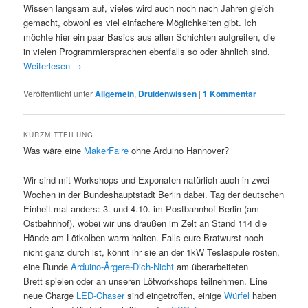
Wissen langsam auf, vieles wird auch noch nach Jahren gleich
gemacht, obwohl es viel einfachere Möglichkeiten gibt. Ich
möchte hier ein paar Basics aus allen Schichten aufgreifen, die
in vielen Programmiersprachen ebenfalls so oder ähnlich sind.
Weiterlesen
→
Veröffentlicht unter
Allgemein
,
Druidenwissen
|
1
Kommentar
KURZMITTEILUNG
Was wäre eine
MakerFaire
ohne Arduino Hannover?
Wir sind mit Workshops und Exponaten natürlich auch in zwei
Wochen in der Bundeshauptstadt Berlin dabei. Tag der deutschen
Einheit mal anders: 3. und 4.10. im Postbahnhof Berlin (am
Ostbahnhof), wobei wir uns draußen im Zelt an Stand 114 die
Hände am Lötkolben warm halten. Falls eure Bratwurst noch
nicht ganz durch ist, könnt ihr sie an der 1kW Teslaspule rösten,
eine Runde
Arduino-Ärgere-Dich-Nicht
am überarbeiteten
Brett spielen oder an unseren Lötworkshops teilnehmen. Eine
neue Charge
LED-Chaser
sind eingetroffen, einige
Würfel
haben