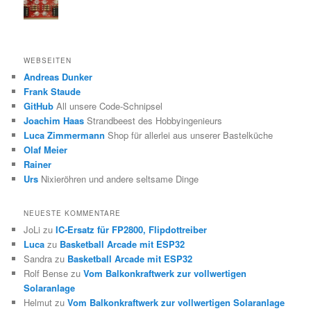
WEBSEITEN
Andreas Dunker
Frank Staude
GitHub
All unsere Code-Schnipsel
Joachim Haas
Strandbeest des Hobbyingenieurs
Luca Zimmermann
Shop für allerlei aus unserer Bastelküche
Olaf Meier
Rainer
Urs
Nixieröhren und andere seltsame Dinge
NEUESTE KOMMENTARE
JoLi
zu
IC-Ersatz für FP2800, Flipdottreiber
Luca
zu
Basketball Arcade mit ESP32
Sandra
zu
Basketball Arcade mit ESP32
Rolf Bense
zu
Vom Balkonkraftwerk zur vollwertigen
Solaranlage
Helmut
zu
Vom Balkonkraftwerk zur vollwertigen Solaranlage